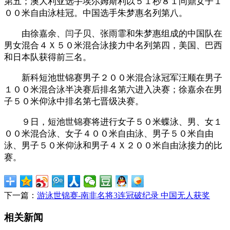
第五；澳大利亚选手埃尔姆斯利以５１秒８１问鼎女子１
００米自由泳桂冠。中国选手朱梦惠名列第八。
由徐嘉余、闫子贝、张雨霏和朱梦惠组成的中国队在
男女混合４Ｘ５０米混合泳接力中名列第四，美国、巴西
和日本队获得前三名。
新科短池世锦赛男子２００米混合泳冠军汪顺在男子
１００米混合泳半决赛后排名第六进入决赛；徐嘉余在男
子５０米仰泳中排名第七晋级决赛。
９日，短池世锦赛将进行女子５０米蝶泳、男、女１
００米混合泳、女子４００米自由泳、男子５０米自由
泳、男子５０米仰泳和男子４Ｘ２００米自由泳接力的比
赛。
下一篇：
游泳世锦赛-南非名将3连冠破纪录 中国无人获奖
相关新闻