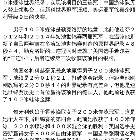
０米蝶泳世界纪录，实现该项目的三连冠；中国游泳队无
人登上领奖台，但新科世界冠军汪顺、奥运亚军徐嘉余顺
利晋级９日的决赛。
男子１００米蝶泳是勒克洛斯的地盘，此前他连夺２
０１２年和２０１４年短池世锦赛两届冠军，在温莎他刷
新了自己两年前在多哈短池世锦赛创造的原世界纪录４８
秒４４。勒克洛斯的三连冠同时造就了美国选手希尔兹
的“三连亚”，后者连续第三次收获该项目的银牌。
德国名将科赫毫无悬念地赢得男子２００米蛙泳冠
军，成绩是２分０１秒２１，打破赛会纪录，但距离他刚
刚改写的２分００秒４４的世界纪录有点差距，但他是短
池世锦赛历史上首位赢得该项目的德国人。他此前还收获
了１００米蛙泳金牌。
匈牙利铁娘子霍苏摘取女子２００米仰泳冠军，这是
她个人在本届世锦赛的第四金，此前她收获了１００米仰
泳、２００米蝶泳和４００米混合泳的胜利；美国选手史
密斯赢得女子８００米自由泳冠军，中国选手张雨涵名列