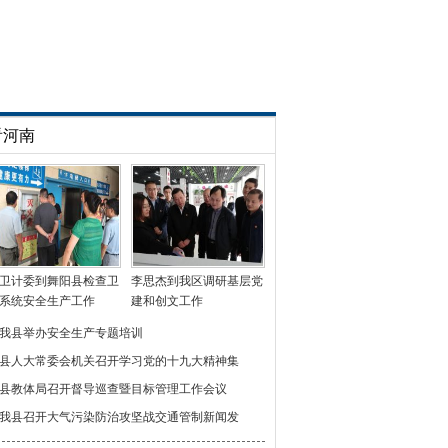
看河南
卫计委到舞阳县检查卫
李思杰到我区调研基层党
系统安全生产工作
建和创文工作
我县举办安全生产专题培训
县人大常委会机关召开学习党的十九大精神集
县教体局召开督导巡查暨目标管理工作会议
我县召开大气污染防治攻坚战交通管制新闻发