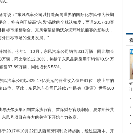
队。”
青说：“东风汽车公司以打造面向世界的国际化东风作为长期
，将有利于提高“东风”品牌的全球认知度，而且2017-18赛
外目标市场相吻合。东风希望借助沃尔沃环球帆船赛的影响力，
海外目标市场的业务发展。”
长。今年1—10月，东风汽车公司销售331万辆，同比增长
43万辆，同比增长12.36%，包括了东风品牌乘用车销售70.54万
售37.89万辆，同比增长5.55%。
风汽车公司以828.17亿美元的营业收入位居81位，较上年的
省
第16位。至此，东风汽车公司已连续7年跻身《财富》世界500
计
与沃尔沃集团副首席执行官、首席财务官顾润德、夏尔船长共
。东风号项目在各方的关注下开始全力备赛。
于2017年10月22日从西班牙阿利坎特起航，经过里斯本、开