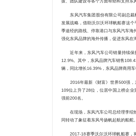
拔、团队建设等各个方面帮助和支持东风
东风汽车集团股份有限公司副总裁杨
发展战略，借助沃尔沃环球帆船赛这个平台
季途经的路线、停靠港口与东风汽车海
强化东风品牌的海外传播，促进东风在
近年来，东风汽车公司销量持续保持增
12.9%。其中，东风品牌汽车销售108.
辆，同比增长16.39%，东风品牌商用车销
2016年最新《财富》世界500强，东
109位上升了28位，位居中国上榜企业
强前200名。
在现场，东风汽车公司总经理李绍烛
同转动了象征着东风号扬帆起航的船舵
2017-18赛季沃尔沃环球帆船赛，将