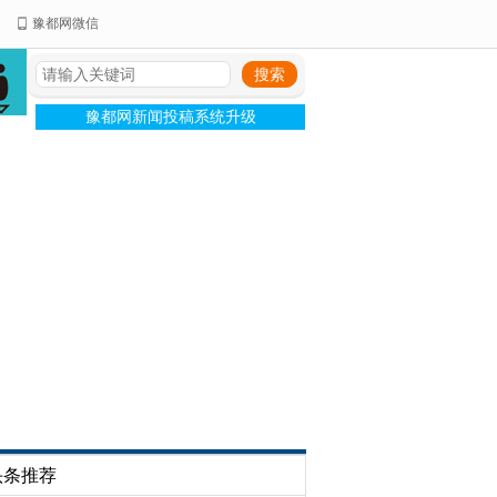
豫都网微信
豫都网新闻投稿系统升级
头条推荐