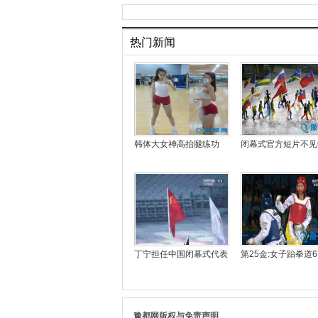
热门新闻
韩体大女神高抬腿练功
闭幕式官方短片不见
丁宁担任中国闭幕式代表
第25金:女子跆拳道6
豫都网版权与免责声明