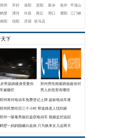
郑州
开封
洛阳
安阳
新乡
焦作
平顶山
鹤壁
漯河
许昌
商丘
周口
濮阳
三门峡
南阳
信阳
济源
驻马店
看天下
9岁男孩跳楼身受重伤
郑州男性精索静脉曲张对
车被砸烂
男人的危害有哪些
郑州将对电动车免费登记上牌 超标电动车逐
郑州民警经历三个小时 帮迷路老人找到家
郑州一吸毒男疯狂盗窃电动车 视频监控追踪
鹤壁一妈妈隐瞒白血病 只为换来女儿这两天