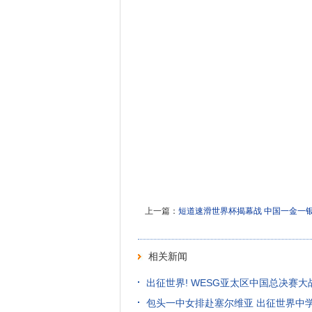
上一篇：
短道速滑世界杯揭幕战 中国一金一
相关新闻
出征世界! WESG亚太区中国总决赛
包头一中女排赴塞尔维亚 出征世界中