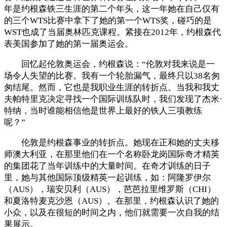
年是约根森铁三生涯的第二个年头，这一年她在自己仅有
的三个WTS比赛中拿下了她的第一个WTS奖，碰巧的是
WST也成了当届奥林匹克课程。紧接在2012年，约根森代
表美国参加了她的第一届奥运会。
回忆起伦敦奥运会，约根森说：“伦敦对我来说是一
场令人失望的比赛。我有一个轮胎漏气，最终只以38名匆
匆结尾。然而，它也是我职业生涯的转折点。当我和我丈
夫帕特里克决定寻找一个国际训练队时，我们发现了杰米·
特纳，当时谁能相信他是世界上最好的铁人三项教练
呢？”
伦敦是约根森事业的转折点。她现在正和她的丈夫移
师澳大利亚，在那里他们在一个名称卧龙岗国际奇才精英
的集团花了当年训练中的大量时间。在奇才训练的日子
里，她与其他国际顶级精英一起训练，如：阿隆罗伊尔
（AUS），瑞安贝利（AUS），芭芭拉里维罗斯（CHI）
和夏洛特麦克沙恩（AUS）。在那里，约根森认识了她的
小众，以及在很短的时间之内，他们就需要一次自我的结
果展示。