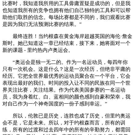
比赛时，我知道我所用的工具毋庸置疑是成功的，但是我
也知道我所有的竞争也拥有他们自己独特的工具和可以帮
助他们取胜的信念。每场比赛都是不同的，我们观看比赛
是因为我们无法预测比赛的结果。”
最终连胜！当约根森在黄金海岸超越英国的海伦·詹金
斯时。她已知道这一章已经结束，接下来，她将面对一个
新的课题 - 里约热内卢奥运会。
“奥运会是独一无二的。作为一名运动员，每四年你
只有一次机会。这是什么？这是一次经历，但绝非平庸的
经历。它把全世界最优秀的运动员聚合在一个平台，它会
表现出最好的我们。时间的投入让不同的民族在同一个世
界关注比赛，关注结果。作为代表美国参赛的一名运动
员，我为身着红、白、蓝相间的颜色感到自豪和荣幸，我
对自己作为一个神奇国度的一份子感到幸运。”
所以，伦敦已是历史，连胜也成了历史，但里约奥运
会不是，它是未来。所以，对于约根森而言，所有的训
练，所有的过渡和过去四年中的所有的辛勤努力，都需回