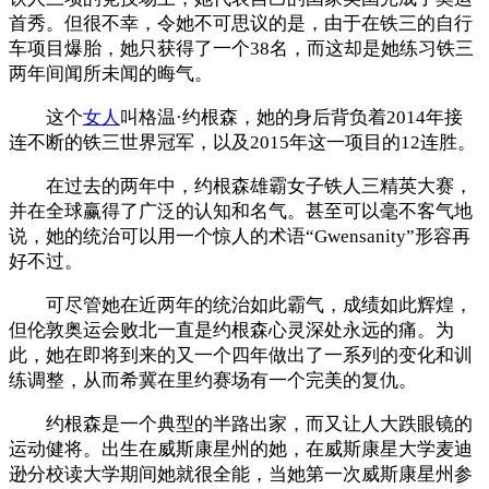
首秀。但很不幸，令她不可思议的是，由于在铁三的自行
车项目爆胎，她只获得了一个38名，而这却是她练习铁三
两年间闻所未闻的晦气。
这个
女人
叫格温·约根森，她的身后背负着2014年接
连不断的铁三世界冠军，以及2015年这一项目的12连胜。
在过去的两年中，约根森雄霸女子铁人三精英大赛，
并在全球赢得了广泛的认知和名气。甚至可以毫不客气地
说，她的统治可以用一个惊人的术语“Gwensanity”形容再
好不过。
可尽管她在近两年的统治如此霸气，成绩如此辉煌，
但伦敦奥运会败北一直是约根森心灵深处永远的痛。为
此，她在即将到来的又一个四年做出了一系列的变化和训
练调整，从而希冀在里约赛场有一个完美的复仇。
约根森是一个典型的半路出家，而又让人大跌眼镜的
运动健将。出生在威斯康星州的她，在威斯康星大学麦迪
逊分校读大学期间她就很全能，当她第一次威斯康星州参