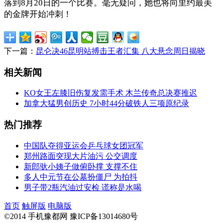
落到8月20日的一个比赛。毫无疑问，她也将向里约最美
的金牌开始冲刺！
下一篇：
昆仑决46昆明站搏击王者汇集 八大悬念周日揭晓
相关新闻
KO女王左膝旧伤复发需手术 木兰传奇总决赛推迟
加拿大猛男创历史 7小时44分破铁人三项原纪录
热门推荐
中国队夺得亚运会乒乓球女团冠军
郑州路面突现大片油污 公交调度
新郎驮小姨子做俯卧撑 支撑不住
多人中元节在公墓扮僵尸 为拍抖
男子带2瓶汽油过安检 谎称是水喝
首页
触屏版
电脑版
©2014 手机豫都网 豫ICP备13014680号