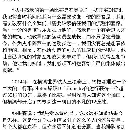
“我和杰米的第一场比赛是在奥克兰，我其实DNF'd。
我记得当时我问他我有什么需要改变，他的回答是，我们
需要改变什么？我们只需要继续信任我们的流程和套路。
当时一旁的男孩很乐意我听他的。杰米是一个有着过人才
能的教练，他教导他的运动员去成长，而不只是发号施
令。作为杰米阵营中的运动员之一，我们没有总是想着依
赖他的。相反，在他所创造的可以茁壮成长的环境里，他
让自己训练的对象互相成为竞争对手，但我们又得互相帮
助。他让我们知道，我们必须互相包容给自己的集体做出
贡献。”
2014年，在横滨世界铁人三项赛上，约根森通过一个
巨大的自行车peloton爆破10-kilometre的运行获得一个超
过35秒的领先，赢得了比赛。当时没有人知道这个插曲，
但横滨却开启了约根森这一项目的不凡的12连胜。
约根森说：“我热爱体育的是，你永远不知道结果会
是怎样。这是什么？我相信吸引了这么多人的体育赛事，
每个人都在欢呼，但你永远不知道谁会赢。当我排队参加