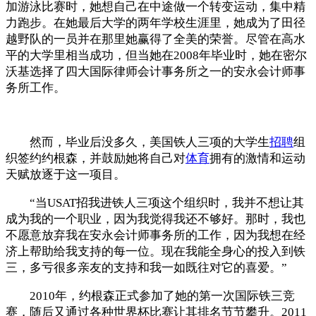
加游泳比赛时，她想自己在中途做一个转变运动，集中精
力跑步。在她最后大学的两年学校生涯里，她成为了田径
越野队的一员并在那里她赢得了全美的荣誉。尽管在高水
平的大学里相当成功，但当她在2008年毕业时，她在密尔
沃基选择了四大国际律师会计事务所之一的安永会计师事
务所工作。
然而，毕业后没多久，美国铁人三项的大学生
招聘
组
织签约约根森，并鼓励她将自己对
体育
拥有的激情和运动
天赋放逐于这一项目。
“当USAT招我进铁人三项这个组织时，我并不想让其
成为我的一个职业，因为我觉得我还不够好。那时，我也
不愿意放弃我在安永会计师事务所的工作，因为我想在经
济上帮助给我支持的每一位。现在我能全身心的投入到铁
三，多亏很多亲友的支持和我一如既往对它的喜爱。”
2010年，约根森正式参加了她的第一次国际铁三竞
赛，随后又通过各种世界杯比赛让其排名节节攀升。2011