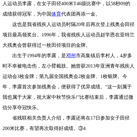
人运动员李露，在女子田径400米T46级比赛中，以58秒09的
成绩获得冠军，为中国
体育
代表团再添一金。
这也是我省残疾人运动员时隔20年后再次登上残奥会田径
项目最高领奖台。1996年，我省残疾人运动员赵学恩在亚特兰
大残奥会曾获得过一枚田径项目的金牌。
出生于1994年的李露，是
邓州
市高集镇后李村人，4岁多
时不幸被电击伤，左小臂截肢。她曾获2013年亚洲青年残疾人
运动会3枚金牌；第九届全国残奥会2枚金牌、1枚银牌。今
年，李露首次参加残奥会，便获得了优异成绩。“这一刻属于
我也属于大家，祝大家中秋节快乐!”比赛结束后，李露通过微
信分享夺冠快乐。
省残联相关负责人介绍，李露还将在17日参加女子田径
200米比赛，有望再次取得好成绩。③4