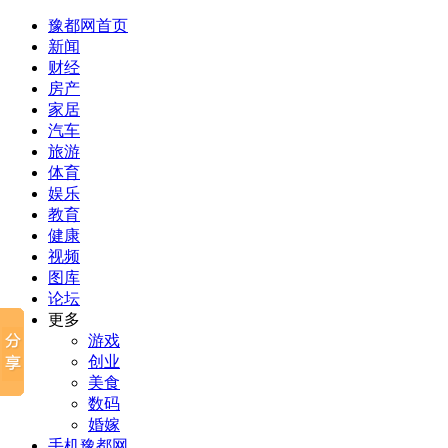
豫都网首页
新闻
财经
房产
家居
汽车
旅游
体育
娱乐
教育
健康
视频
图库
论坛
更多
游戏
创业
美食
数码
婚嫁
手机豫都网