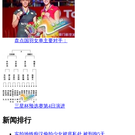
盘点国羽女单主要对手：
三星杯预选赛第4日演进
新闻排行
实拍地铁痴汉偷拍少女裙底私处 被刑拘5天