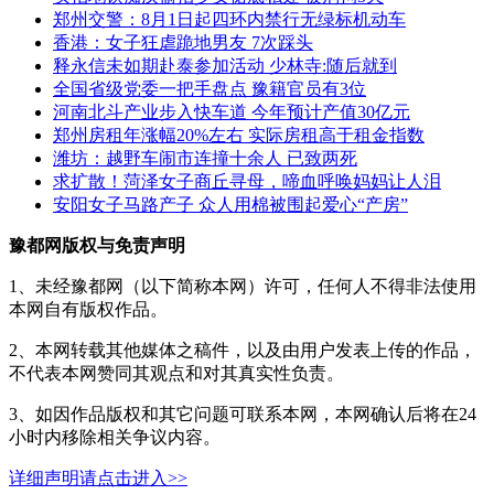
郑州交警：8月1日起四环内禁行无绿标机动车
香港：女子狂虐跪地男友 7次踩头
释永信未如期赴泰参加活动 少林寺:随后就到
全国省级党委一把手盘点 豫籍官员有3位
河南北斗产业步入快车道 今年预计产值30亿元
郑州房租年涨幅20%左右 实际房租高于租金指数
潍坊：越野车闹市连撞十余人 已致两死
求扩散！菏泽女子商丘寻母，啼血呼唤妈妈让人泪
安阳女子马路产子 众人用棉被围起爱心“产房”
豫都网版权与免责声明
1、未经豫都网（以下简称本网）许可，任何人不得非法使用
本网自有版权作品。
2、本网转载其他媒体之稿件，以及由用户发表上传的作品，
不代表本网赞同其观点和对其真实性负责。
3、如因作品版权和其它问题可联系本网，本网确认后将在24
小时内移除相关争议内容。
详细声明请点击进入>>