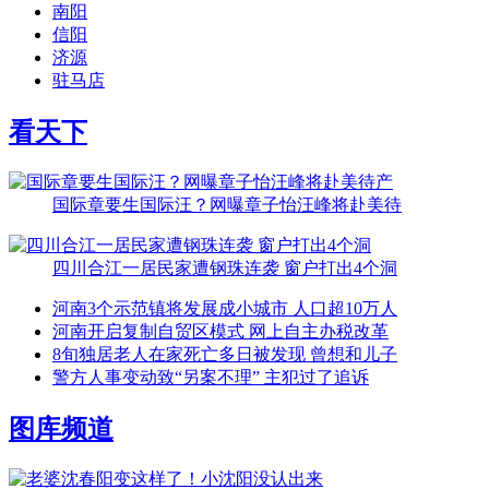
南阳
信阳
济源
驻马店
看天下
国际章要生国际汪？网曝章子怡汪峰将赴美待
四川合江一居民家遭钢珠连袭 窗户打出4个洞
河南3个示范镇将发展成小城市 人口超10万人
河南开启复制自贸区模式 网上自主办税改革
8旬独居老人在家死亡多日被发现 曾想和儿子
警方人事变动致“另案不理” 主犯过了追诉
图库频道