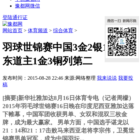
豫都网微信
登陆通行证
网站首页
>
体育频道
>
综合体育
>
羽球世锦赛中国3金2银1铜收官
东道主1金3铜列第二
发布时间：2015-08-28 22:46
来源:网络整理
我来说说
我要投
稿
[摘要]
新华社雅加达8月16日体育专电（记者周檬）
2015年羽毛球世锦赛16日晚在印度尼西亚雅加达落
下帷幕，中国军团收获男单、女双和混双三枚金
牌，成为最大赢家。 男单方面，中国选手谌龙以
21：14和21：17击败马来西亚老将李宗伟，卫冕世
锦赛男单冠军，成为中国羽坛...