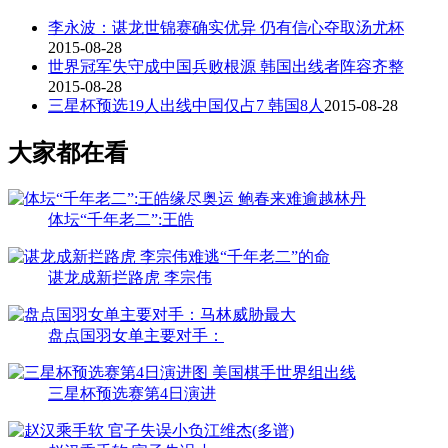
李永波：谌龙世锦赛确实优异 仍有信心夺取汤尤杯
2015-08-28
世界冠军失守成中国兵败根源 韩国出线者阵容齐整
2015-08-28
三星杯预选19人出线中国仅占7 韩国8人
2015-08-28
大家都在看
体坛“千年老二”:王皓
谌龙成新拦路虎 李宗伟
盘点国羽女单主要对手：
三星杯预选赛第4日演进