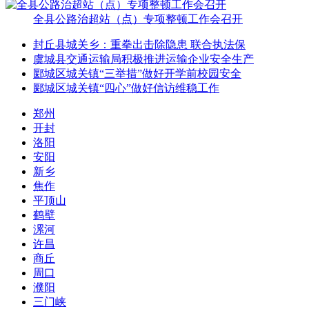
全县公路治超站（点）专项整顿工作会召开
封丘县城关乡：重拳出击除隐患 联合执法保
虞城县交通运输局积极推进运输企业安全生产
郾城区城关镇“三举措”做好开学前校园安全
郾城区城关镇“四心”做好信访维稳工作
郑州
开封
洛阳
安阳
新乡
焦作
平顶山
鹤壁
漯河
许昌
商丘
周口
濮阳
三门峡