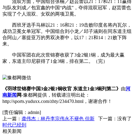
混双方面，中国组合张楠／赵芸蕾以21：17和21：11赢得
与队友刘成／包宜鑫的中国“内战”，夺得混双冠军，赵芸蕾也
实现了个人混双、女双的两项卫冕。
西班牙选手马林以21：16和21：19击败印度名将内瓦尔，
成功卫冕女单冠军。中国组合刘小龙／邱子涵则在同东道主组
合阿山／塞提亚万的男双决赛中，以17：21和14：21败下阵
来。
中国军团在此次世锦赛收获了3金2银1铜，成为最大赢
家，东道主印尼获得了1金3铜，排在第二。（完）
《羽球世锦赛中国3金2银1铜收官 东道主1金3铜列第二》
由
河
南新闻
网
-豫都网提供，转载请注明出处：
http://sports.yuduxx.com/zhty/234470.html，谢谢合作！
[责任编辑：admin]
上一篇：
龚伟杰：林丹李宗伟永不褪色 但新
下一篇：没有了
时代已经到
相关新闻