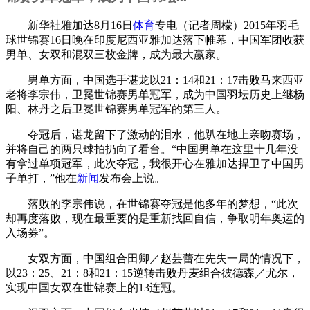
新华社雅加达8月16日
体育
专电（记者周檬）2015年羽毛
球世锦赛16日晚在印度尼西亚雅加达落下帷幕，中国军团收获
男单、女双和混双三枚金牌，成为最大赢家。
男单方面，中国选手谌龙以21：14和21：17击败马来西亚
老将李宗伟，卫冕世锦赛男单冠军，成为中国羽坛历史上继杨
阳、林丹之后卫冕世锦赛男单冠军的第三人。
夺冠后，谌龙留下了激动的泪水，他趴在地上亲吻赛场，
并将自己的两只球拍扔向了看台。“中国男单在这里十几年没
有拿过单项冠军，此次夺冠，我很开心在雅加达捍卫了中国男
子单打，”他在
新闻
发布会上说。
落败的李宗伟说，在世锦赛夺冠是他多年的梦想，“此次
却再度落败，现在最重要的是重新找回自信，争取明年奥运的
入场券”。
女双方面，中国组合田卿／赵芸蕾在先失一局的情况下，
以23：25、21：8和21：15逆转击败丹麦组合彼德森／尤尔，
实现中国女双在世锦赛上的13连冠。