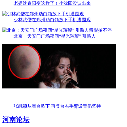
老婆沈春阳变这样了！小沈阳没认出来
少林武僧在郑州劝白领放下手机遭围观
北京：天安门广场夜间“星光璀璨” 引路人
张靓颖从舞台坠下 再登台右手臂淤青仍坚持
河南论坛