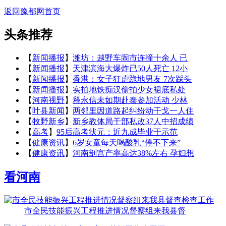
返回豫都网首页
头条推荐
【
新闻播报
】
潍坊：越野车闹市连撞十余人 已
【
新闻播报
】
天津滨海大爆炸已50人死亡 12小
【
新闻播报
】
香港：女子狂虐跪地男友 7次踩头
【
新闻播报
】
实拍地铁痴汉偷拍少女裙底私处
【
河南视野
】
释永信未如期赴泰参加活动 少林
【
叶县新闻
】
两邻里因道路起纠纷动干戈一人住
【
牧野新乡
】
新乡教体局干部私改37人中招成绩
【
高考
】
95后高考状元：近九成毕业于示范
【
健康资讯
】
6岁女童每天喝酸乳“停不下来”
【
健康资讯
】
河南剖宫产率高达38%左右 孕妇想
看河南
市全民技能振兴工程推进情况督察组来我县督