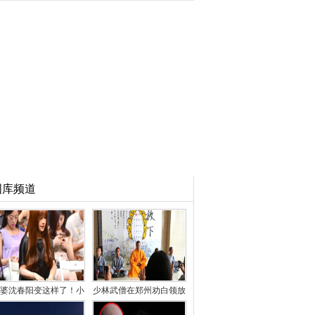
图库频道
婆沈春阳变这样了！小
少林武僧在郑州劝白领放
沈阳没认出来
下手机遭围观