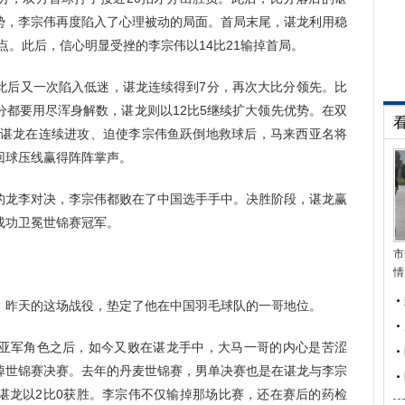
势，李宗伟再度陷入了心理被动的局面。首局末尾，谌龙利用稳
点。此后，信心明显受挫的李宗伟以14比21输掉首局。
后又一次陷入低迷，谌龙连续得到7分，再次大比分领先。比
分都要用尽浑身解数，谌龙则以12比5继续扩大领先优势。在双
幕：谌龙在连续进攻、迫使李宗伟鱼跃倒地救球后，马来西亚名将
回球压线赢得阵阵掌声。
龙李对决，李宗伟都败在了中国选手手中。决胜阶段，谌龙赢
成功卫冕世锦赛冠军。
市
情
昨天的这场战役，垫定了他在中国羽毛球队的一哥地位。
军角色之后，如今又败在谌龙手中，大马一哥的内心是苦涩
掉世锦赛决赛。去年的丹麦世锦赛，男单决赛也是在谌龙与李宗
谌龙以2比0获胜。李宗伟不仅输掉那场比赛，还在赛后的药检