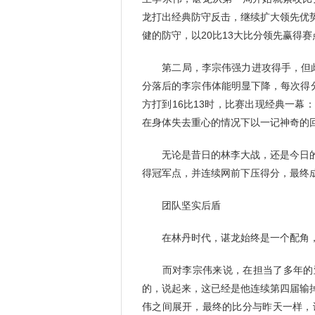
龙打出经典防守反击，继续扩大领先优
健的防守，以20比13大比分领先赢得赛
第二局，李宗伟强力进攻得手，但此
分落后的李宗伟体能明显下降，每次得
方打到16比13时，比赛出现经典一
在身体失去重心的情况下以一记神奇的
无论是昔日的林李大战，还是今日的
得冠军点，并连续网前下压得分，最终
团队坚实后盾
在林丹时代，谌龙始终是一个配角，
而对李宗伟来说，在担当了多年的亚
的，说起来，这已经是他连续第四届输
伟之间展开，最终的比分与昨天一样，