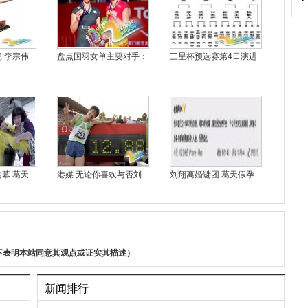
 李宗伟
盘点国羽女单主要对手：
三星杯预选赛第4日演进
幕 葛天
港媒:无论你喜欢与否刘
刘翔离婚谜团:葛天假孕
不表明本站同意其观点或证实其描述）
新闻排行