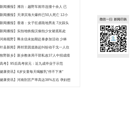
新闻播报
】
潍坊：越野车闹市连撞十余人 已
新闻播报
】
天津滨海大爆炸已50人死亡 12小
新闻播报
】
香港：女子狂虐跪地男友 7次踩头
新闻播报
】
实拍地铁痴汉偷拍少女裙底私处
河南视野
】
释永信未如期赴泰参加活动 少林
叶县新闻
】
两邻里因道路起纠纷动干戈一人住
牧野新乡
】
新乡教体局干部私改37人中招成绩
高考
】
95后高考状元：近九成毕业于示范
健康资讯
】
6岁女童每天喝酸乳“停不下来”
健康资讯
】
河南剖宫产率高达38%左右 孕妇想