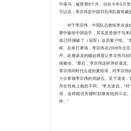
中落马，被禁赛8个月。但在今年5月
可以说，李宗伟是中国羽毛球队最有威
对于李宗伟，中国队总教练李永波始
赛中输给中国选手，其实是受困于马来
就已经捅破了（冠军）这层窗户纸。”
杯。在单打赛场，李宗伟在2008年北
丹。此番谌龙的崛起再度让李宗伟与冠
很被动。”赛后，李宗伟这样评价谌龙
李宗伟同时代出道的夏煊泽，对李宗伟
十分掌握李宗伟的优缺点。至于谌龙，
丹在性格上截然不同。”李永波说，“
强，这样能在关键时刻激发他的斗志。
样。”