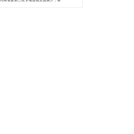
河南省委第二轮专项巡视全面展开，各