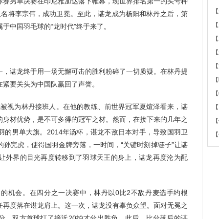
赛男单决赛在印尼雅加达落下帷幕，现世界排名第一的头号种
【
来西亚名将李宗伟，成功卫冕。至此，谌龙成为杨阳和林丹之后，第
【
于中国羽毛球的“龙时代”终于来了。
【
【
【
，谌龙终于用一场无懈可击的胜利粉碎了一切质疑。在林丹提
【
在紧要关头为中国队赢回了声誉。
【
就被视为林丹接班人。在他的教练、前世界冠军夏煊泽看来，谌
【
的身材优势，是不可多得的冠军之材。然而，在接下来的几年之
【
羽的男单大旗。2014年汤杯，谌龙不敌日本对手，导致国羽卫
【
的孙完虎，使得国羽金牌旁落，一时间，“关键时刻掉链子”让谌
让外界的目光再度转移到了羽球天王的身上，谌龙再度沦为配
机会。在四分之一决赛中，林丹以0比2不敌丹麦选手约根
任再度落在谌龙肩上。这一次，谌龙没有辜负众望。面对无冕之
分，双方首球打了接近20拍才分出胜负。此后，比分落后的谌