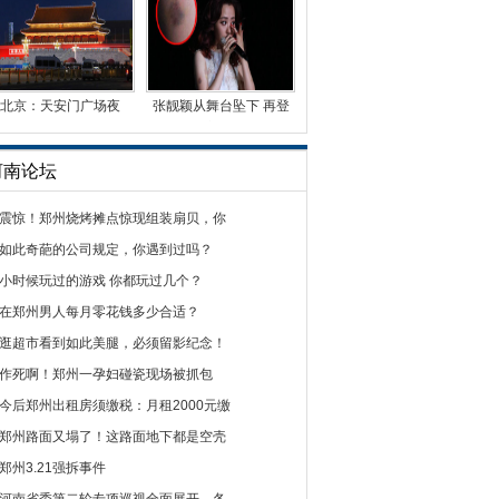
北京：天安门广场夜
张靓颖从舞台坠下 再登
间“星光璀璨” 引路人
台右手臂淤青仍坚持
河南论坛
震惊！郑州烧烤摊点惊现组装扇贝，你
如此奇葩的公司规定，你遇到过吗？
小时候玩过的游戏 你都玩过几个？
在郑州男人每月零花钱多少合适？
逛超市看到如此美腿，必须留影纪念！
作死啊！郑州一孕妇碰瓷现场被抓包
今后郑州出租房须缴税：月租2000元缴
郑州路面又塌了！这路面地下都是空壳
郑州3.21强拆事件