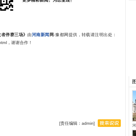
龙者停赛三场》
由
河南新闻
网
-豫都网提供，转载请注明出处：
9552.html，谢谢合作！
[责任编辑：admin]
河