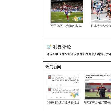
西甲-格列兹曼造闪击 马
日本大叔变身
我要评论
评论列表（网友评论仅供网友表达个人看法，并
热门新闻
阿赫利确认染红两将遭追
曝埃神恩师正与鲁能