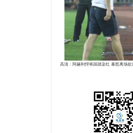
高清：阿赫利悍将踩踏染红 暴怒离场欲