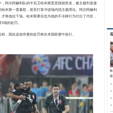
中，阿尔阿赫利队的中后卫哈米斯恶意踩踏郑龙，被主裁判直接
的哈米斯一度暴怒，甚至打算冲进场内找主裁理论。阿尔阿赫利
，才将他拉下场。哈米斯赛后也为他的不冷静行为付出了代价，
赛3场的处罚。
程，因此追加停赛的处罚将在本国联赛中执行。
释
题