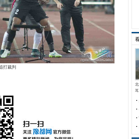
追打裁判
北
耳