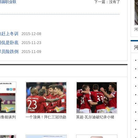
碍踢职业联
下一篇：没有了
河
难赶上冬训
2015-12-08
调侃是卧底
2015-11-23
球员险跌倒
2015-11-09
与鲁能谈判
一个顶俩！拜仁三冠功勋
英超-瓦尔迪破纪录小猪