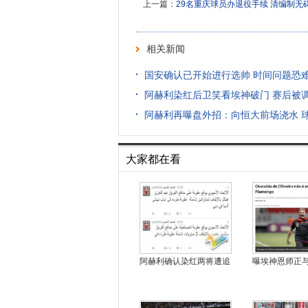
上一篇：
29名重庆球员办退役手续 清编制无
相关新闻
国安确认已开始进行选帅 时间问题恐
阿赫利染红后卫笑看埃神破门 赛后被
阿赫利再曝盘外招：向恒大前场浇水 
大家都在看
阿赫利确认染红两将遭追
曝埃神恩师正