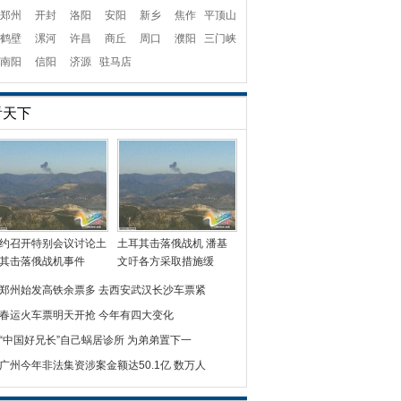
郑州
开封
洛阳
安阳
新乡
焦作
平顶山
鹤壁
漯河
许昌
商丘
周口
濮阳
三门峡
南阳
信阳
济源
驻马店
看天下
约召开特别会议讨论土
土耳其击落俄战机 潘基
其击落俄战机事件
文吁各方采取措施缓
郑州始发高铁余票多 去西安武汉长沙车票紧
春运火车票明天开抢 今年有四大变化
“中国好兄长”自己蜗居诊所 为弟弟置下一
广州今年非法集资涉案金额达50.1亿 数万人