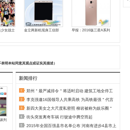
美少女战士
金立两新机现身工信部
早报：2016版三星A系列
不表明本站同意其观点或证实其描述）
新闻排行
郑州＂最严减排令＂将适时启动 建筑工地全停工
李克强邀16国领导人共乘高铁 为高铁最强＂代言
新四大美女之大尺度私密照 柳岩被称为娱乐圈＂
街头突发离奇车祸 行驶途中腾空而起
谈判
2015年全国百强县市名单公布 河南有进步4县市上