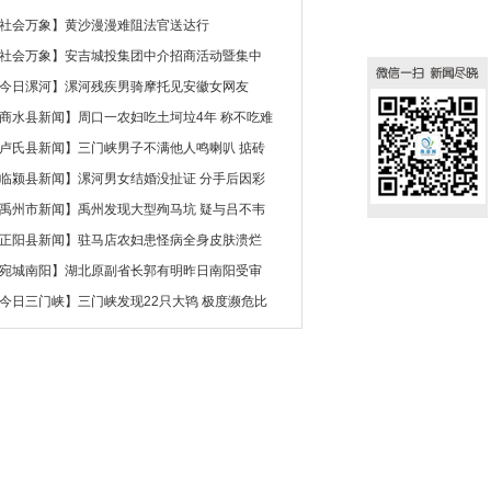
社会万象
】
黄沙漫漫难阻法官送达行
社会万象
】
安吉城投集团中介招商活动暨集中
今日漯河
】
漯河残疾男骑摩托见安徽女网友
商水县新闻
】
周口一农妇吃土坷垃4年 称不吃难
卢氏县新闻
】
三门峡男子不满他人鸣喇叭 掂砖
临颍县新闻
】
漯河男女结婚没扯证 分手后因彩
禹州市新闻
】
禹州发现大型殉马坑 疑与吕不韦
正阳县新闻
】
驻马店农妇患怪病全身皮肤溃烂
宛城南阳
】
湖北原副省长郭有明昨日南阳受审
今日三门峡
】
三门峡发现22只大鸨 极度濒危比