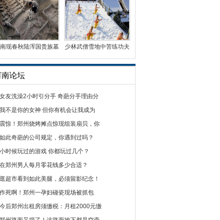
南现春秋陆浑国贵族墓
少林武僧雪地中苦练功夫
葬 出土车马成群
赤膊上阵引围观
河南论坛
女友洗澡2小时引分手 奇葩分手理由分
我不是你的女神 但你有机会让我成为
震惊！郑州烧烤摊点惊现组装扇贝，你
如此奇葩的公司规定，你遇到过吗？
小时候玩过的游戏 你都玩过几个？
在郑州男人每月零花钱多少合适？
逛超市看到如此美腿，必须留影纪念！
作死啊！郑州一孕妇碰瓷现场被抓包
今后郑州出租房须缴税：月租2000元缴