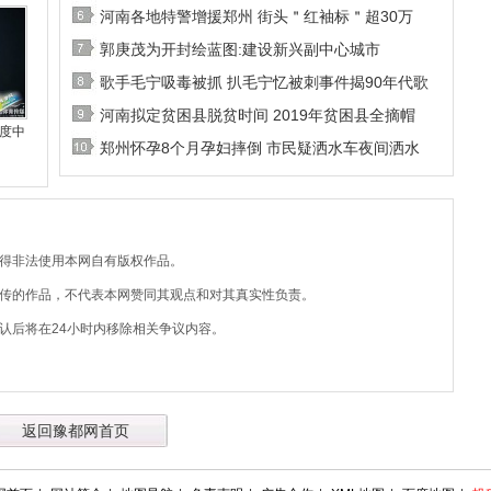
河南各地特警增援郑州 街头＂红袖标＂超30万
郭庚茂为开封绘蓝图:建设新兴副中心城市
歌手毛宁吸毒被抓 扒毛宁忆被刺事件揭90年代歌
河南拟定贫困县脱贫时间 2019年贫困县全摘帽
度中
郑州怀孕8个月孕妇摔倒 市民疑洒水车夜间洒水
不得非法使用本网自有版权作品。
上传的作品，不代表本网赞同其观点和对其真实性负责。
认后将在24小时内移除相关争议内容。
返回豫都网首页