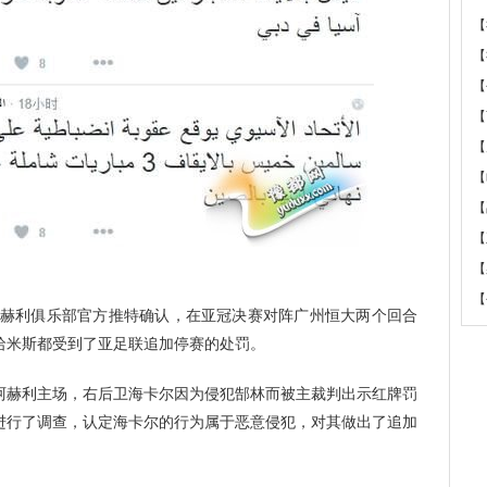
【
【
【
【
【
【
【
【
【
【
赫利俱乐部官方推特确认，在亚冠决赛对阵广州恒大两个回合
哈米斯都受到了亚足联追加停赛的处罚。
赫利主场，右后卫海卡尔因为侵犯郜林而被主裁判出示红牌罚
进行了调查，认定海卡尔的行为属于恶意侵犯，对其做出了追加