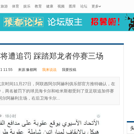
旅游
体育
娱乐
教育
健康
视频
图库
论坛
更多
将遭追罚 踩踏郑龙者停赛三场
 11:55
来源:豫都网
我来说说
我要投稿
北京时间11月27日，阿联酋阿尔阿赫利俱乐部官方推特确认，在
中，两名被罚下的球员海卡尔和哈米斯都受到了亚足联追加停赛
尔阿赫利主场，右后卫海卡尔...