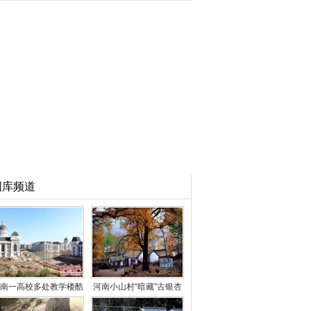
图库频道
南一高校多处教学楼酷
河南小山村“暗藏”古银杏
似＂白宫＂ 学生感
林 每到深秋遍地