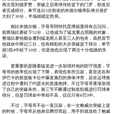
再次晃到德罗赞，突破之后将球传给篮下的门罗，助攻后
者完成得分。单节送出5次助攻的米德尔顿率队将分差扩
大到了30分，半场就锁定胜局。
相比米德尔顿，字母哥阿特托昆博就显得有点沉闷，
前两场比赛砍下52分，让他成为了猛龙重点照顾的对象，
整场比赛他都会遭到猛龙两人甚至三人的包夹，虽然首节
他就命中两记三分，也有精彩的大步突破篮下得分，单节
就5投4中砍下10分，但是他也出现了两次十分低级的失
误。
更重要的是随着猛龙进一步加强对他的防守强度，字
母哥的效率也出现了下降，表现也有所沉寂，甚至还在和
伊巴卡的抢篮板卡位中爆发激烈的身体冲突，还在运球推
进过程中遭到了约瑟夫的直接抱摔。不过字母哥逐渐加强
了自己的突破杀伤，第三节不断通过制造犯规进行罚球来
得分，但是罚球命中率却不高，仅仅只有6罚3中。
不过，字母哥不会一直沉寂，在一次鲍威尔突破上篮
的时候，字母哥从他身后腾空而起，用手肘就送给了鲍威