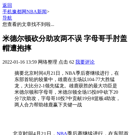
返回
手机豫都网
NBA新闻
>
导航
您查看的文章找不到啦...
米德尔顿砍分助攻两不误 字母哥手肘盖
帽遭抱摔
2022-01-16 13:59
网络整理
点击
62
我要评论
摘要
北京时间4月21日，NBA季后赛继续进行，在
东部首轮的较量中，雄鹿在主场以104-77大胜猛
龙，大比分2-1领先猛龙。雄鹿获胜的最大功臣是
米德尔顿和字母哥，米德尔顿全场15投8中砍下20
分7次助攻，字母哥10投7中贡献19分8篮板4助攻，
两人合力帮助雄鹿赢下关键一战
北京时间4月21日，
NBA
季后赛继续进行，在东部首