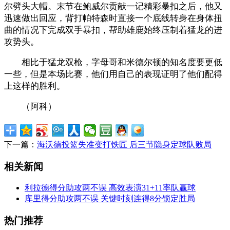
尔劈头大帽。末节在鲍威尔贡献一记精彩暴扣之后，他又
迅速做出回应，背打帕特森时直接一个底线转身在身体扭
曲的情况下完成双手暴扣，帮助雄鹿始终压制着猛龙的进
攻势头。
相比于猛龙双枪，字母哥和米德尔顿的知名度要更低
一些，但是本场比赛，他们用自己的表现证明了他们配得
上这样的胜利。
（阿科）
下一篇：
海沃德投篮失准变打铁匠 后三节隐身定球队败局
相关新闻
利拉德得分助攻两不误 高效表演31+11率队赢球
库里得分助攻两不误 关键时刻连得8分锁定胜局
热门推荐