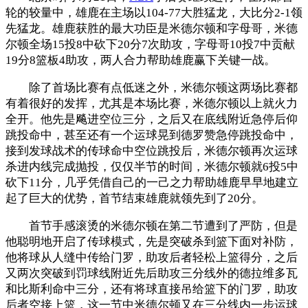
轮的较量中，雄鹿在主场以104-77大胜猛龙，大比分2-1领
先猛龙。雄鹿获胜的最大功臣是米德尔顿和字母哥，米德
尔顿全场15投8中砍下20分7次助攻，字母哥10投7中贡献
19分8篮板4助攻，两人合力帮助雄鹿赢下关键一战。
除了首场比赛有点低迷之外，米德尔顿这两场比赛都
有着很好的发挥，尤其是本场比赛，米德尔顿以上就火力
全开。他先是飚进空位三分，之后又在底线附近急停后仰
跳投命中，甚至还有一个运球晃到德罗赞急停跳投命中，
接到发球战术的传球命中空位跳投后，米德尔顿再次运球
杀进内线完成抛投，仅仅半节的时间，米德尔顿就6投5中
砍下11分，几乎凭借自己的一己之力帮助雄鹿早早地建立
起了巨大的优势，首节结束雄鹿就领先到了20分。
首节手感滚烫的米德尔顿在第二节遭到了严防，但是
他聪明地开启了传球模式，先是突破杀到篮下面对补防，
他将球从人缝中传给门罗，助攻后者轻松上篮得分，之后
又两次突破到罚球线附近先后助攻三分线外的德拉维多瓦
和比斯利命中三分，还有将球直接吊给篮下的门罗，助攻
后者空接上篮，这一节中米德尔顿又在三分线内一步运球