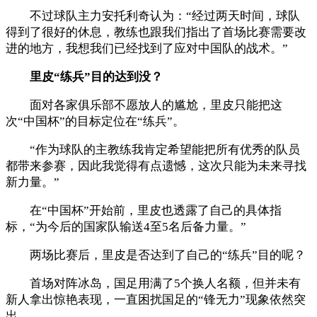
不过球队主力安托利奇认为：“经过两天时间，球队
得到了很好的休息，教练也跟我们指出了首场比赛需要改
进的地方，我想我们已经找到了应对中国队的战术。”
里皮“练兵”目的达到没？
面对各家俱乐部不愿放人的尴尬，里皮只能把这
次“中国杯”的目标定位在“练兵”。
“作为球队的主教练我肯定希望能把所有优秀的队员
都带来参赛，因此我觉得有点遗憾，这次只能为未来寻找
新力量。”
在“中国杯”开始前，里皮也透露了自己的具体指
标，“为今后的国家队输送4至5名后备力量。”
两场比赛后，里皮是否达到了自己的“练兵”目的呢？
首场对阵冰岛，国足用满了5个换人名额，但并未有
新人拿出惊艳表现，一直困扰国足的“锋无力”现象依然突
出。