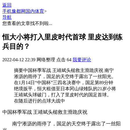
返回
手机豫都网
国内体育
>
导航
您查看的文章找不到啦...
恒大小将打入里皮时代首球 里皮达到练
兵目的？
2022-04-12 22:39
网络整理
点击
64
我要评论
摘要
中国杯季军战 王靖斌头槌救主滑跪庆祝 南宁
淅沥的雨停了，国足的天空终于露出了一丝阳光。
在1月14日“中国杯”三四名决赛中，国足第89分钟
绝境扳平，恒大租借至日本冈山绿雉队的21岁小将
王靖斌头球破门，打入了里皮时代的国足首球。
在随后进行的点球大战中
中国杯季军战 王靖斌头槌救主滑跪庆祝
南宁淅沥的雨停了，国足的天空终于露出了一丝阳