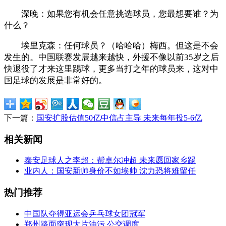
深晚：如果您有机会任意挑选球员，您最想要谁？为
什么？
埃里克森：任何球员？（哈哈哈）梅西。但这是不会
发生的。中国联赛发展越来越快，外援不像以前35岁之后
快退役了才来这里踢球，更多当打之年的球员来，这对中
国足球的发展是非常好的。
下一篇：
国安扩股估值50亿中信占主导 未来每年投5-6亿
相关新闻
泰安足球人之李超：帮卓尔冲超 未来愿回家乡踢
业内人：国安新帅身价不如埃帅 沈力恐将难留任
热门推荐
中国队夺得亚运会乒乓球女团冠军
郑州路面突现大片油污 公交调度