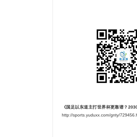
《国足以东道主打世界杯更靠谱？203
http://sports.yuduxx.com/gnty/72