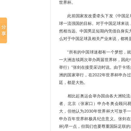
世界杯。
此前国家发改委牵头下发《中国足球中长
球一流强国的目标。对于中国足球来说，
然相当远。中国男足短期内凭借自身实
么对于中国足球及相关产业来说，都将
“所有的中国球迷都有一个梦想，就
一大洲连续两次举办两届世界杯，因此中
举行）”张剑在接受采访时说。由于卡塔尔
洲的国家举行，在2022年世界杯申
廷，都是大热。
相比起奥运会举办国由各大洲轮流坐
者、北京（张家口）申办冬奥会顾问易
大，但他认为2030年世界杯大可放手一
申办百年世界杯极具纪念意义。张剑在
杯)早一点，但我们也要尊重国际足联的