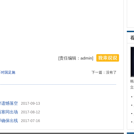
[责任编辑：admin]
不对国足施
下一篇：没有了
韩
立
牌遗憾落空
2017-09-13
西塞同出场
2017-08-12
即确保出线
2017-07-16