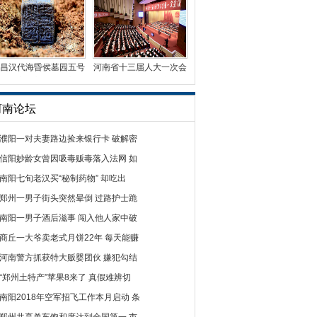
昌汉代海昏侯墓园五号
河南省十三届人大一次会
墓墓主为刘贺嗣子刘
议第二次全体会议召
河南论坛
濮阳一对夫妻路边捡来银行卡 破解密
信阳妙龄女曾因吸毒贩毒落入法网 如
南阳七旬老汉买“秘制药物” 却吃出
郑州一男子街头突然晕倒 过路护士跪
南阳一男子酒后滋事 闯入他人家中破
商丘一大爷卖老式月饼22年 每天能赚
河南警方抓获特大贩婴团伙 嫌犯勾结
“郑州土特产”苹果8来了 真假难辨切
南阳2018年空军招飞工作本月启动 条