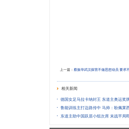
上一篇：
蔡振华武汉探营不做思想动员 要求
相关新闻
德国女足马拉卡纳封王 东道主奥运奖
鲁能训练主打边路传中 马帅：盼佩莱
东道主助中国跃居小组次席 末战平局