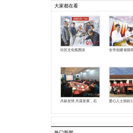
大家都在看
社区文化氛围浓
全市创建省级
共叙友情 共谋发展，石
爱心人士捐款12
热门新闻