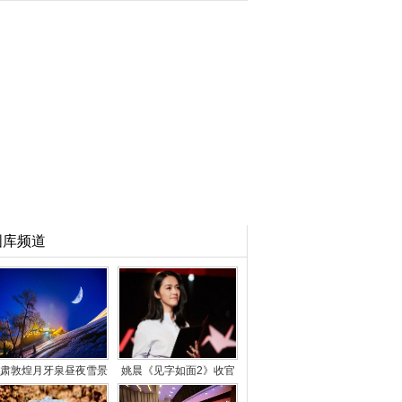
图库频道
肃敦煌月牙泉昼夜雪景
姚晨《见字如面2》收官
尽呈大漠“冬趣”
声临其境展专业能力