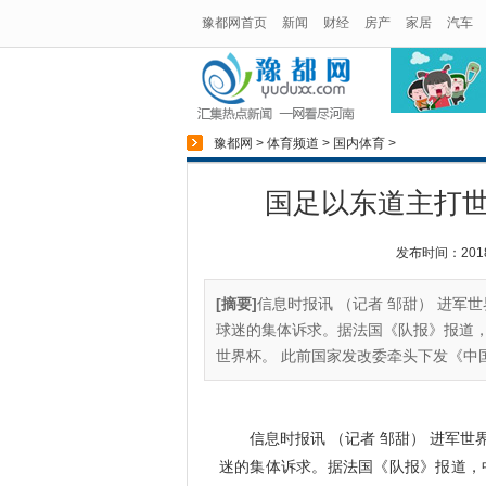
豫都网首页
新闻
财经
房产
家居
汽车
豫都网
>
体育频道
>
国内体育
>
国足以东道主打世
发布时间：2018-0
[摘要]
信息时报讯 （记者 邹甜） 进军
球迷的集体诉求。据法国《队报》报道，
世界杯。 此前国家发改委牵头下发《中国足
信息时报讯 （记者 邹甜） 进军世
迷的集体诉求。据法国《队报》报道，