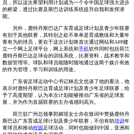
员，所以这次希望利用计划成为一个令中国足球强大进步
的桥梁，透过比赛及斯巴达训练系统提升自我和发挥潜
能。
另外，鹿特丹斯巴达广东育成足球计划及青少年联赛
有别于其他联赛，其特别之处不单单是育成教练和大量年
青有为的球员，更在于这次计划将首次通过网站和APP建
立一个网上足球平台，网上系统和
手机
软件同时包括荷兰
鹿特丹斯巴达足球会的训练系统，比赛资料，战术教学和
数据管理等。球队和球员能随时随地通过这两个媒介有效
的作为管理，学习和训练的用途。
广东省足球运动中心书记林志文也谈了他的看法，他
表示对鹿特丹斯巴达育成足球计划及青少年足球联赛，给
予了高度期望，认为本次计划能够推动广东省的足球发
展，并为作为首届联赛的主办省感到高兴。
荷兰驻广州总领事郭媚瑶女士亦在致词中赞扬鹿特丹
斯巴达广东育成足球计划及青少年联赛，不但有助
培训
年
青球员和推动
校园
足球活动，同时也能做到中国，亚洲和