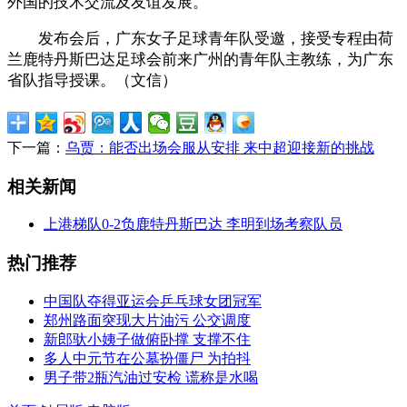
外国的技术交流及友谊发展。
发布会后，广东女子足球青年队受邀，接受专程由荷
兰鹿特丹斯巴达足球会前来广州的青年队主教练，为广东
省队指导授课。（文信）
下一篇：
乌贾：能否出场会服从安排 来中超迎接新的挑战
相关新闻
上港梯队0-2负鹿特丹斯巴达 李明到场考察队员
热门推荐
中国队夺得亚运会乒乓球女团冠军
郑州路面突现大片油污 公交调度
新郎驮小姨子做俯卧撑 支撑不住
多人中元节在公墓扮僵尸 为拍抖
男子带2瓶汽油过安检 谎称是水喝