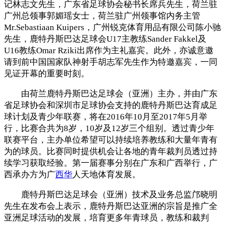
记林志文先生，广东省足球协会秘书长席兵先生，荷兰驻
广州总领事郭媚瑶女士，荷兰驻广州领事馆内务主管
Mr.Sebastiaan Kuipers，广州锐克体育用品有限公司陈小驰
先生，鹿特丹斯巴达足球会U17主教练Sander Fakkel及
U16教练Omar Rziki出席作为主礼嘉宾。此外，亦诚意邀
请到前中国国家队神射手胡志军先生作为特邀嘉宾，一同
见证开幕的重要时刻。
由荷兰鹿特丹斯巴达足球会（亚洲）主办，并由广东
省足球协会和深圳市足球协会支持的鹿特丹斯巴达育成足
球计划及青少年联赛，将在2016年10月至2017年5月举
行，比赛合共为8岁，10岁及12岁三个组别。透过青少年
联赛平台，主办单位希望可以持续培养教练和大量年青有
为的球员。比赛同时提供机会让各地的青年裁判员透过持
续学习获取经验。第一届赛事分别在广东和广西举行，广
西承办方为广
西华
人天地体育发展。
鹿特丹斯巴达足球会（亚洲）技术及业务总监邝晓明
先生在发布会上表示，鹿特丹斯巴达亚洲的宗旨是推广全
亚洲足球活动的发展，培育更多年青球员，教练和裁判