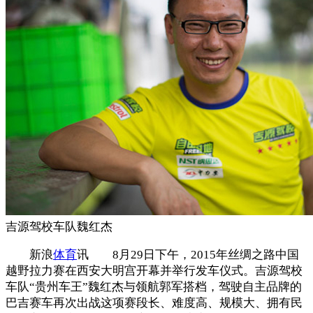
吉源驾校车队魏红杰
新浪
体育
讯 8月29日下午，2015年丝绸之路中国
越野拉力赛在西安大明宫开幕并举行发车仪式。吉源驾校
车队“贵州车王”魏红杰与领航郭军搭档，驾驶自主品牌的
巴吉赛车再次出战这项赛段长、难度高、规模大、拥有民