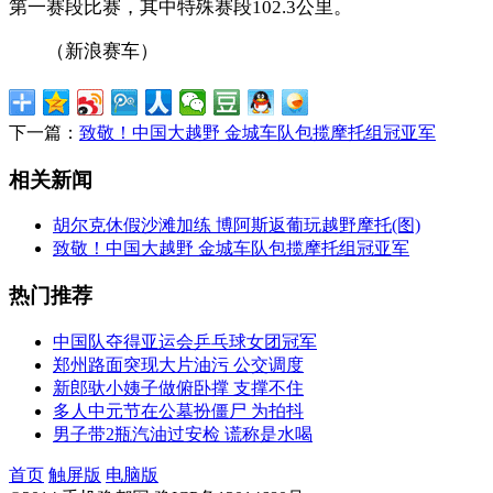
第一赛段比赛，其中特殊赛段102.3公里。
（新浪赛车）
下一篇：
致敬！中国大越野 金城车队包揽摩托组冠亚军
相关新闻
胡尔克休假沙滩加练 博阿斯返葡玩越野摩托(图)
致敬！中国大越野 金城车队包揽摩托组冠亚军
热门推荐
中国队夺得亚运会乒乓球女团冠军
郑州路面突现大片油污 公交调度
新郎驮小姨子做俯卧撑 支撑不住
多人中元节在公墓扮僵尸 为拍抖
男子带2瓶汽油过安检 谎称是水喝
首页
触屏版
电脑版