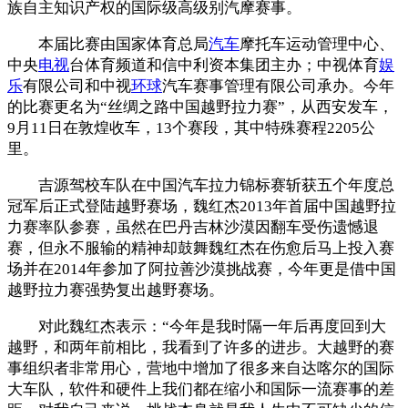
族自主知识产权的国际级高级别汽摩赛事。
本届比赛由国家体育总局
汽车
摩托车运动管理中心、
中央
电视
台体育频道和信中利资本集团主办；中视体育
娱
乐
有限公司和中视
环球
汽车赛事管理有限公司承办。今年
的比赛更名为“丝绸之路中国越野拉力赛”，从西安发车，
9月11日在敦煌收车，13个赛段，其中特殊赛程2205公
里。
吉源驾校车队在中国汽车拉力锦标赛斩获五个年度总
冠军后正式登陆越野赛场，魏红杰2013年首届中国越野拉
力赛率队参赛，虽然在巴丹吉林沙漠因翻车受伤遗憾退
赛，但永不服输的精神却鼓舞魏红杰在伤愈后马上投入赛
场并在2014年参加了阿拉善沙漠挑战赛，今年更是借中国
越野拉力赛强势复出越野赛场。
对此魏红杰表示：“今年是我时隔一年后再度回到大
越野，和两年前相比，我看到了许多的进步。大越野的赛
事组织者非常用心，营地中增加了很多来自达喀尔的国际
大车队，软件和硬件上我们都在缩小和国际一流赛事的差