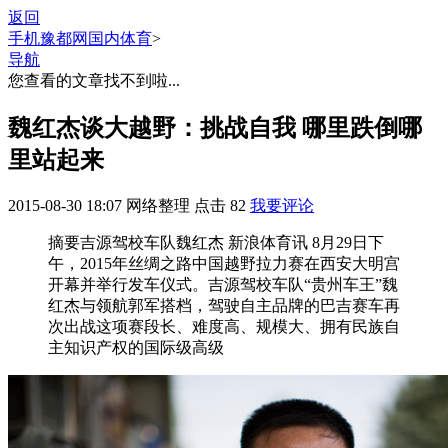
返回
手机豫都网
国内体育
>
导航
您查看的文章找不到啦...
魏红杰谈大越野：挑战自我 哪里跌倒哪
里站起来
2015-08-30 18:07
网络整理
点击
82
我要评论
摘要
吉源驾校车队魏红杰 新浪体育讯 8月29日下
午，2015年丝绸之路中国越野拉力赛在西安大明宫
开幕并举行发车仪式。吉源驾校车队“贵州车王”魏
红杰与领航郭军搭档，驾驶自主品牌的巴吉赛车再
次出战这项赛段长、难度高、规模大、拥有民族自
主知识产权的国际级高级