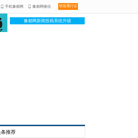
登陆通行证
手机豫都网
豫都网微信
豫都网新闻投稿系统升级
头条推荐