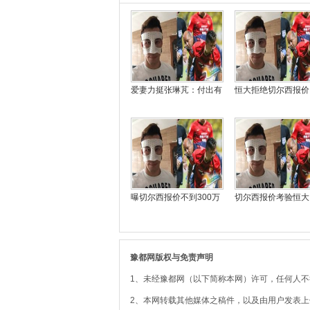
爱妻力挺张琳芃：付出有
恒大拒绝切尔西报价
曝切尔西报价不到300万
切尔西报价考验恒大
豫都网版权与免责声明
1、未经豫都网（以下简称本网）许可，任何人
2、本网转载其他媒体之稿件，以及由用户发表