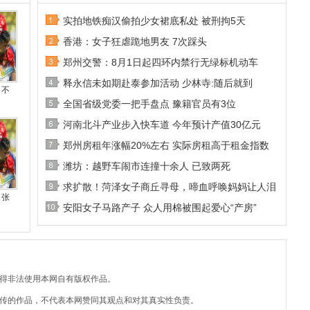
实拍地铁痴汉偷拍少女裙底私处 被刑拘5天
香港：女子狂虐跪地男友 7次踩头
郑州交警：8月1日起四环内禁行无绿标机动车
释永信未如期赴泰参加活动 少林寺:随后就到
 不
全国省级党委一把手盘点 豫籍官员有3位
河南北斗产业步入快车道 今年预计产值30亿元
郑州房租年涨幅20%左右 实际房租高于租金指数
潍坊：越野车闹市连撞十余人 已致两死
求扩散！菏泽女子商丘寻母，啼血呼唤妈妈让人泪
 张
安阳女子马路产子 众人用棉被围起爱心“产房”
不得非法使用本网自有版权作品。
上传的作品，不代表本网赞同其观点和对其真实性负责。