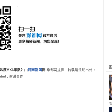
风度MX6车队》
由
河南新闻
网
-豫都网提供，转载请注明出处：
5777.html，谢谢合作！
老