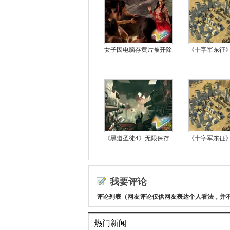
女子因电脑存黄片被开除
《十字军东征
《黑道圣徒4》无限保存
《十字军东征
我要评论
评论列表（网友评论仅供网友表达个人看法，并
热门新闻