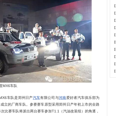
【
【
【
【
【
【
【
【
【
【
度MX6车队
X6车队是郑州日产
汽车
有限公司与
河南
爱好者汽车俱乐部为
合作成立的厂商车队。参赛赛车原型采用郑州日产年初上市的全路
，本次比赛车队将派出两台赛车参加T1.1（汽油改装组）的角逐，