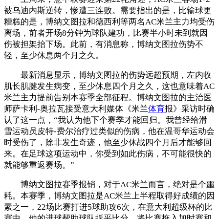
被乌迪内斯逆转，惨遭三连败。需要指出的是，比输球更
糟糕的是，博纳文图拉和德西利等两名AC米兰主力均受伤
离场，前者开场8分钟为球队建功，比赛半小时未到就因
伤被担架抬下场。此前，有消息称，博纳文图拉伤势不
轻，至少休息两个月之久。
最新消息显示，博纳文图拉的伤势远超预期，左内收
肌长肌腱发生病变，至少休息四个月之久，这也意味着AC
米兰主力提前告别本赛季全部征程。博纳文图拉的主治医
师萨卡利-奥拉瓦接受意大利媒体《米兰
体育
报》采访时确
认了这一点，“我认为他下个赛季才能回归。我曾经给滑
雪运动员皮特-费尔治疗过类似的伤病，他在温哥华运动会
时受伤了，除非发生奇迹，他至少休战四个月后才能够回
来。在足球这项运动中，你受到如此伤病，不可能很快的
就能够重返赛场。”
博纳文图拉赛季报销，对于AC米兰而言，绝对是个噩
耗。本赛季，博纳文图拉是AC米兰上半程取得好成绩的因
素之一，22场比赛打进5球助攻6次，在意大利超级杯的比
赛中，他的进球帮助球队扳平比分，将比赛拖入加时赛和