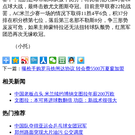
点球大战，最终击败尤文图斯夺冠。目前意甲联赛22轮战
罢，AC米兰少赛一场的情况下取得11胜4平6负，积37分
排在积分榜第七位，落后第三名那不勒斯8分，争三形势
岌岌可危，如果主帅蒙特拉还无法扭转球队颓势，红黑军
团恐再次无缘欧冠。
（小托）
下一篇：
曝枪手购罗马铁闸达协议 转会费5500万夏窗加盟
相关新闻
中国老板点头 米兰续约博纳文图拉年薪200万欧
文图拉：本可将进球数翻倍 功臣：新战术很强大
热门推荐
中国队夺得亚运会乒乓球女团冠军
郑州路面突现大片油污 公交调度