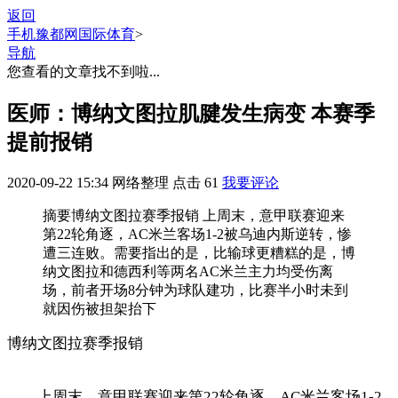
返回
手机豫都网
国际体育
>
导航
您查看的文章找不到啦...
医师：博纳文图拉肌腱发生病变 本赛季
提前报销
2020-09-22 15:34
网络整理
点击
61
我要评论
摘要
博纳文图拉赛季报销 上周末，意甲联赛迎来
第22轮角逐，AC米兰客场1-2被乌迪内斯逆转，惨
遭三连败。需要指出的是，比输球更糟糕的是，博
纳文图拉和德西利等两名AC米兰主力均受伤离
场，前者开场8分钟为球队建功，比赛半小时未到
就因伤被担架抬下
博纳文图拉赛季报销
上周末，意甲联赛迎来第22轮角逐，AC米兰客场1-2