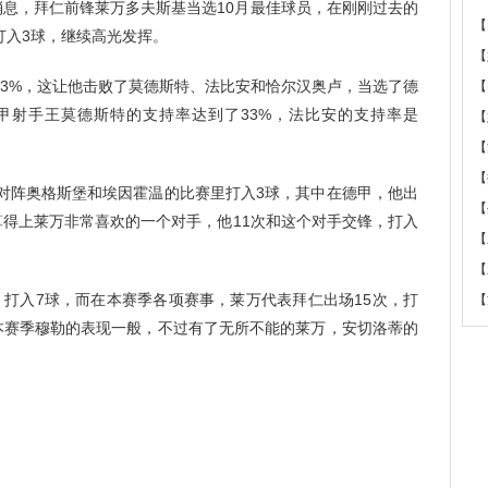
息，拜仁前锋莱万多夫斯基当选10月最佳球员，在刚刚过去的
【
打入3球，继续高光发挥。
【
%，这让他击败了莫德斯特、法比安和恰尔汉奥卢，当选了德
【
甲射手王莫德斯特的支持率达到了33%，法比安的支持率是
【
【
【
阵奥格斯堡和埃因霍温的比赛里打入3球，其中在德甲，他出
【
算得上莱万非常喜欢的一个对手，他11次和这个对手交锋，打入
【
【
入7球，而在本赛季各项赛事，莱万代表拜仁出场15次，打
【
实本赛季穆勒的表现一般，不过有了无所不能的莱万，安切洛蒂的