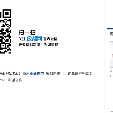
人
手王+恰球王》
由
河南新闻
网
-豫都网提供，转载请注明出处：
过
622.html，谢谢合作！