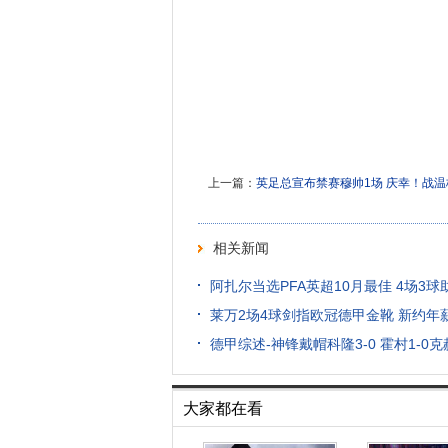
上一篇：
英足总宣布禁赛穆帅1场 庆幸！战
相关新闻
阿扎尔当选PFA英超10月最佳 4场3
莱万2场4球剑指欧冠德甲金靴 新约年薪
德甲综述-神锋戴帽科隆3-0 霍村1-0
大家都在看