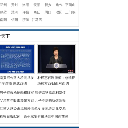
郑州
开封
洛阳
安阳
新乡
焦作
平顶山
鹤壁
漯河
许昌
商丘
周口
濮阳
三门峡
南阳
信阳
济源
驻马店
看天下
南黄河公路大桥元旦发
朴槿惠代理律师：总统拒
4车连撞 造成2死8
绝检方29日面对面调
男子持假枪抢劫棋牌室 想进监狱躲高利贷债
父亲常年吸毒频繁索财 儿子不堪骚扰铤险贩
江苏人感染禽流感疫情多发 多地关活禽交易
检察日报献词：聂树斌案折射法治中国向前步