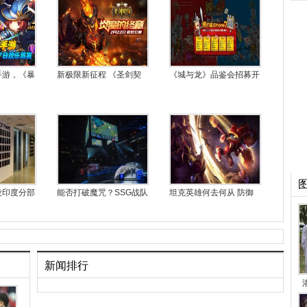
手游，《暴
新极限新征程 《圣剑契
《城与龙》品鉴会招募开
设印度分部
能否打破魔咒？SSG战队
坦克英雄何去何从 防御
新闻排行