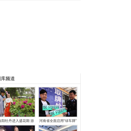
图库频道
洛阳牡丹进入盛花期 游
河南省全面启用“绿车牌”
客徜徉花海
已发放3万余副