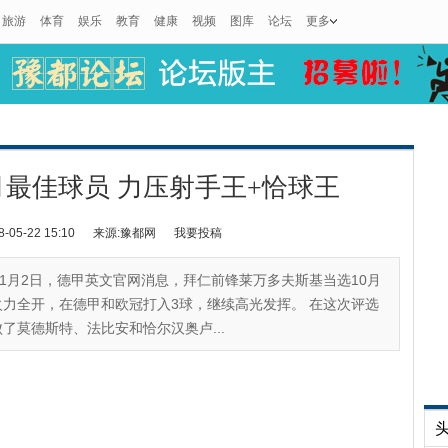
旅游
体育
娱乐
教育
健康
视频
图库
论坛
更多
月最佳球员 力压射手王+恰球王
5-22 15:10
来源:豫都网
我要投稿
11月2日，德甲英文官网消息，拜仁前锋莱万多夫斯基当选10月
力全开，在德甲和欧冠打入3球，继续高光发挥。 在这次评选
了莫德斯特、法比安和恰尔汉奥卢...