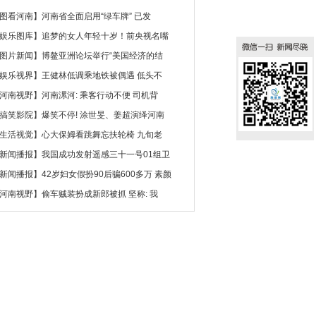
图看河南
】
河南省全面启用“绿车牌” 已发
娱乐图库
】
追梦的女人年轻十岁！前央视名嘴
图片新闻
】
博鳌亚洲论坛举行“美国经济的结
娱乐视界
】
王健林低调乘地铁被偶遇 低头不
河南视野
】
河南漯河: 乘客行动不便 司机背
搞笑影院
】
爆笑不停! 涂世旻、姜超演绎河南
生活视觉
】
心大保姆看跳舞忘扶轮椅 九旬老
新闻播报
】
我国成功发射遥感三十一号01组卫
新闻播报
】
42岁妇女假扮90后骗600多万 素颜
河南视野
】
偷车贼装扮成新郎被抓 坚称: 我