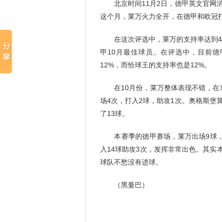
北京时间11月2日，德甲英文官网消
这个月，莱万火力全开，在德甲和欧冠
在这次评选中，莱万的支持率达到43
甲10月最佳球员。在评选中，目前德
12%，而恰球王的支持率也是12%。
在10月份，莱万整体表现不错，在对
场4次，打入2球，助攻1次。奥格斯堡
了13球。
本赛季的德甲赛场，莱万出场9球，打
入14球助攻3次，发挥非常出色。其
球队不愁没有进球。
（黑曼巴）