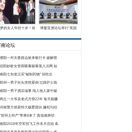
梦的女人年轻十岁！前
博鳌亚洲论坛举行“美国
央视名嘴周涛首演话
经济的结构性挑战”
河南论坛
濮阳一对夫妻路边捡来银行卡 破解密
信阳妙龄女曾因吸毒贩毒落入法网 如
南阳七旬老汉买“秘制药物” 却吃出
郑州一男子街头突然晕倒 过路护士跪
南阳一男子酒后滋事 闯入他人家中破
商丘一大爷卖老式月饼22年 每天能赚
河南警方抓获特大贩婴团伙 嫌犯勾结
“郑州土特产”苹果8来了 真假难辨切
南阳2018年空军招飞工作本月启动 条