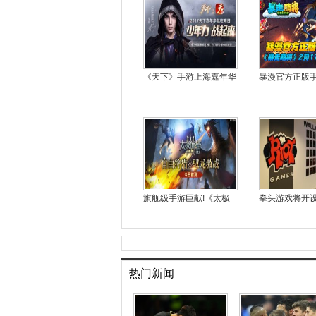
《天下》手游上海嘉年华
暴漫官方正版
旗舰级手游巨献!《太极
拳头游戏将开
热门新闻