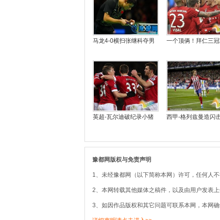
马龙4-0横扫张继科夺男
一个顶俩！拜仁三冠
英超-瓦尔迪破纪录小猪
西甲-格列兹曼造闪击
豫都网版权与免责声明
1、未经豫都网（以下简称本网）许可，任何人
2、本网转载其他媒体之稿件，以及由用户发表
3、如因作品版权和其它问题可联系本网，本网确