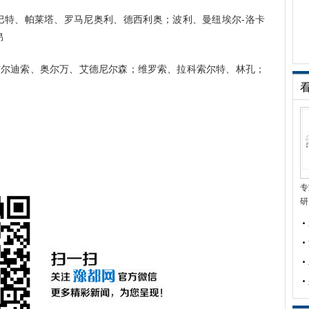
阿巴特、帕莱塔、罗马尼奥利、德西利奥；波利、曼纽埃尔-洛卡
昂
布尔迪索、奥尔万、艾德尼尔森；维罗索、拉科索尔特、林孔；
专
研