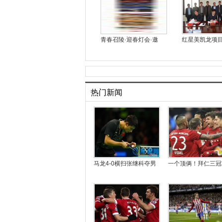
青春召陵·迎春灯会·邀
红星美凯龙项
热门新闻
马龙4-0横扫张继科夺男
一个顶俩！拜仁三冠