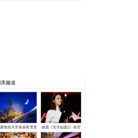
图库频道
肃敦煌月牙泉昼夜雪景
姚晨《见字如面2》收官
尽呈大漠“冬趣”
声临其境展专业能力