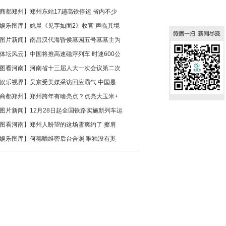
商都郑州
】
郑州东站17趟高铁停运 省内不少
娱乐图库
】
姚晨《见字如面2》收官 声临其境
图片新闻
】
南昌汉代海昏侯墓园五号墓墓主为
体坛风云
】
中国将推高速磁浮列车 时速600公
图看河南
】
河南省十三届人大一次会议第二次
娱乐视界
】
吴京受美媒采访回应霸气 中国是
商都郑州
】
郑州跨年有啥亮点？点亮大玉米+
图片新闻
】
12月28日起全国铁路实施新列车运
图看河南
】
郑州人盼望的这场雪爽约了 擦肩
娱乐图库
】
何穗晒维密后台合照 唯独没有奚