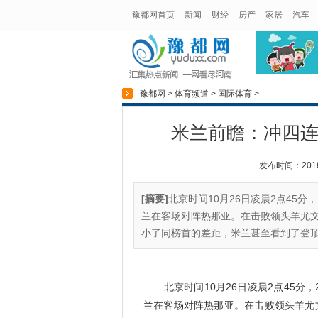
豫都网首页
新闻
财经
房产
家居
汽车
豫都网
>
体育频道
>
国际体育
>
米兰前瞻：冲四连
发布时间：2018-0
[摘要]
北京时间10月26日凌晨2点45分
兰在客场对阵热那亚。在击败领头羊尤文
小了同榜首的差距，米兰甚至看到了登顶
北京时间10月26日凌晨2点45分，2
兰在客场对阵热那亚。在击败领头羊尤