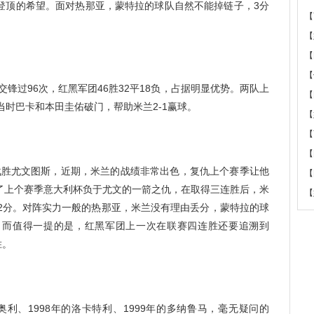
登顶的希望。面对热那亚，蒙特拉的球队自然不能掉链子，3分
【
【
【
【
过96次，红黑军团46胜32平18负，占据明显优势。两队上
【
当时巴卡和本田圭佑破门，帮助米兰2-1赢球。
【
【
【
0战胜尤文图斯，近期，米兰的战绩非常出色，复仇上个赛季让他
【
了上个赛季意大利杯负于尤文的一箭之仇，在取得三连胜后，米
【
文2分。对阵实力一般的热那亚，米兰没有理由丢分，蒙特拉的球
，而值得一提的是，红黑军团上一次在联赛四连胜还要追溯到
胜。
奥利、1998年的洛卡特利、1999年的多纳鲁马，毫无疑问的