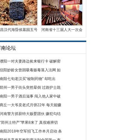
昌汉代海昏侯墓园五号
河南省十三届人大一次会
墓墓主为刘贺嗣子刘
议第二次全体会议召
河南论坛
濮阳一对夫妻路边捡来银行卡 破解密
信阳妙龄女曾因吸毒贩毒落入法网 如
南阳七旬老汉买“秘制药物” 却吃出
郑州一男子街头突然晕倒 过路护士跪
南阳一男子酒后滋事 闯入他人家中破
商丘一大爷卖老式月饼22年 每天能赚
河南警方抓获特大贩婴团伙 嫌犯勾结
“郑州土特产”苹果8来了 真假难辨切
南阳2018年空军招飞工作本月启动 条