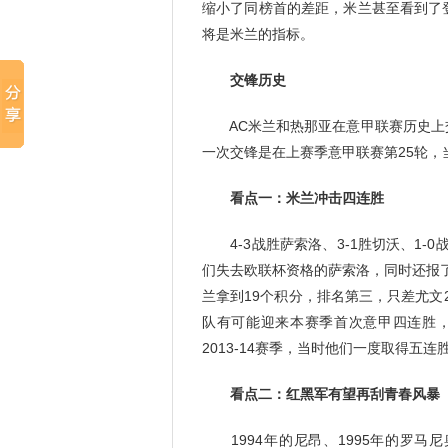
缩小了同榜首的差距，米兰甚至看到了
将是米兰的指标。
交锋历史
AC米兰和热那亚在意甲联赛历史上交锋
一次交锋是在上赛季意甲联赛第25轮，
看点一：米兰冲击四连胜
4-3战胜萨索洛、3-1胜切沃、1-
们失去欧联杯资格的萨索洛，同时还报
兰拿到19个积分，排名第三，只差尤
队有可能迎来本赛季首次意甲四连胜
2013-14赛季，当时他们一度取得五连
看点二：红黑军有望再刮青春风暴
1994年的尼昂、1995年的罗马尼