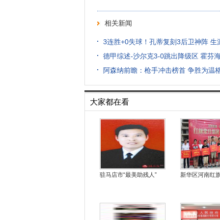
相关新闻
3连胜+0失球！孔蒂复刻3后卫神阵 
德甲综述-沙尔克3-0跳出降级区 霍芬
阿森纳前瞻：枪手冲击榜首 争胜为温
大家都在看
驻马店市“最美助残人”
新华区河南红