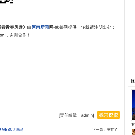
席卷青春风暴》
由
河南新闻
网
-豫都网提供，转载请注明出处：
548.html，谢谢合作！
[责任编辑：admin]
甘
满员BBC无笨马
下一篇：没有了