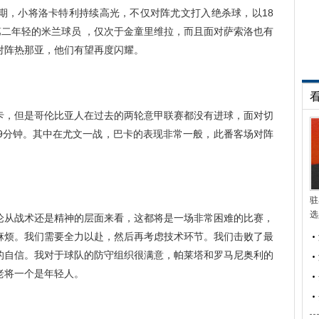
期，小将洛卡特利持续高光，不仅对阵尤文打入绝杀球，以18
第二年轻的米兰球员 ，仅次于金童里维拉，而且面对萨索洛也有
对阵热那亚，他们有望再度闪耀。
，但是哥伦比亚人在过去的两轮意甲联赛都没有进球，面对切
89分钟。其中在尤文一战，巴卡的表现非常一般，此番客场对阵
驻
选
从战术还是精神的层面来看，这都将是一场非常困难的比赛，
麻烦。我们需要全力以赴，然后再考虑技术环节。我们击败了最
的自信。我对于球队的防守组织很满意，帕莱塔和罗马尼奥利的
老将一个是年轻人。