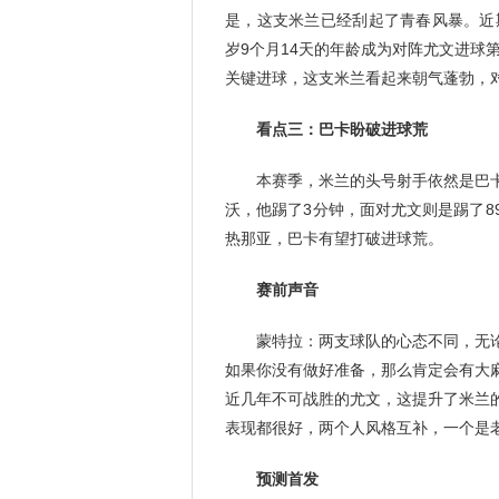
是，这支米兰已经刮起了青春风暴。近
岁9个月14天的年龄成为对阵尤文进球
关键进球，这支米兰看起来朝气蓬勃，
看点三：巴卡盼破进球荒
本赛季，米兰的头号射手依然是巴卡
沃，他踢了3分钟，面对尤文则是踢了
热那亚，巴卡有望打破进球荒。
赛前声音
蒙特拉：两支球队的心态不同，无论
如果你没有做好准备，那么肯定会有大
近几年不可战胜的尤文，这提升了米兰
表现都很好，两个人风格互补，一个是
预测首发