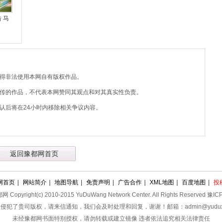
 马
不得非法使用本网自有版权作品。
上传的作品，不代表本网赞同其观点和对其真实性负责。
认后将在24小时内移除相关争议内容。
返回豫都网首页
网首页
|
网站简介
|
地图导航
|
免责声明
|
广告合作
|
XML地图
|
百度地图
|
投
pyright(c) 2010-2015 YuDuWang Network Center. All Rights Reserved 豫
侵犯了贵司版权，请来信通知，我们会及时处理和回复，谢谢！邮箱：admin@yuduxx
未经豫都网书面特别授权，请勿转载或建立镜像 违者依法追究相关法律责任