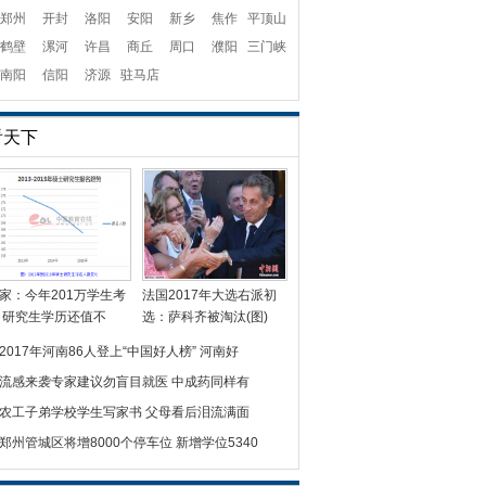
郑州
开封
洛阳
安阳
新乡
焦作
平顶山
鹤壁
漯河
许昌
商丘
周口
濮阳
三门峡
南阳
信阳
济源
驻马店
看天下
家：今年201万学生考
法国2017年大选右派初
 研究生学历还值不
选：萨科齐被淘汰(图)
2017年河南86人登上“中国好人榜” 河南好
流感来袭专家建议勿盲目就医 中成药同样有
农工子弟学校学生写家书 父母看后泪流满面
郑州管城区将增8000个停车位 新增学位5340