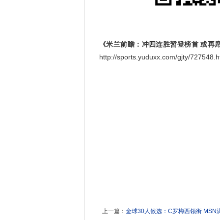
《米兰前瞻：冲四连胜暂登榜首 或再
http://sports.yuduxx.com/gjty/727
上一篇：
金球30人候选：C罗梅西领衔 MSN