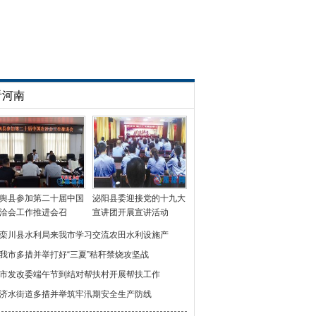
看河南
舆县参加第二十届中国
泌阳县委迎接党的十九大
洽会工作推进会召
宣讲团开展宣讲活动
栾川县水利局来我市学习交流农田水利设施产
我市多措并举打好“三夏”秸秆禁烧攻坚战
市发改委端午节到结对帮扶村开展帮扶工作
济水街道多措并举筑牢汛期安全生产防线