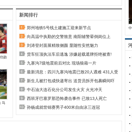
新闻排行
郑州地铁5号线土建施工迎来新节点
中
向高温中执勤的交警致意 南阳辅警晕倒岗位上
刘涛登封面展精致侧颜 显随性安然魅力
货车狂顶执法车后逃逸 涉嫌超载遮牌拒绝被查!
功勋
九寨沟7级地震前后对比 现场狼藉一片
最新消息：四川九寨沟地震已致20人遇难 431人受
新生儿被打包成快递寄出 送货员拆开包裹瞬间吓
中石油大连石化分公司发生火灾 火光冲天
西班牙巴塞罗那恐怖袭击事件 已致13人死亡
 马
孙杨成就世锦赛男子400米自由泳三连冠