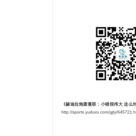
《赫迪拉炮轰曼联：小猪很伟大 这么
http://sports.yuduxx.com/gjty/645