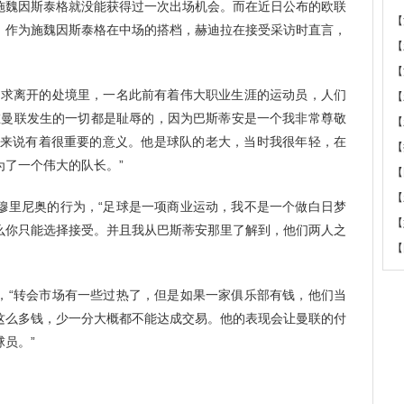
魏因斯泰格就没能获得过一次出场机会。而在近日公布的欧联
【
。作为施魏因斯泰格在中场的搭档，赫迪拉在接受采访时直言，
【
。
【
求离开的处境里，一名此前有着伟大职业生涯的运动员，人们
【
为在曼联发生的一切都是耻辱的，因为巴斯蒂安是一个我非常尊敬
【
于我来说有着很重要的意义。他是球队的老大，当时我很年轻，在
【
为了一个伟大的队长。”
【
【
里尼奥的行为，“足球是一项商业运动，我不是一个做白日梦
【
么你只能选择接受。并且我从巴斯蒂安那里了解到，他们两人之
【
“转会市场有一些过热了，但是如果一家俱乐部有钱，他们当
这么多钱，少一分大概都不能达成交易。他的表现会让曼联的付
员。”