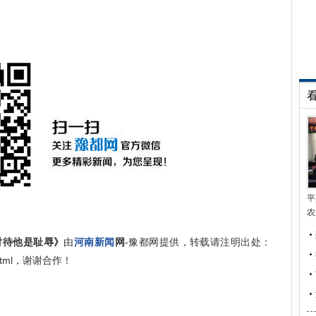
平
农
对待他是耻辱》
由
河南新闻
网
-豫都网提供，转载请注明出处：
721.html，谢谢合作！