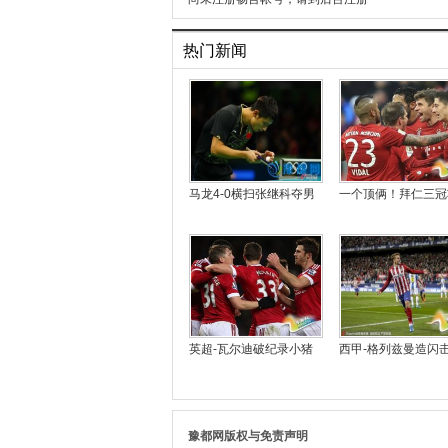
热门新闻
马龙4-0横扫张继科夺男
一个顶俩！拜仁三冠
英超-瓦尔迪破纪录小猪
西甲-格列兹曼造闪击
豫都网版权与免责声明