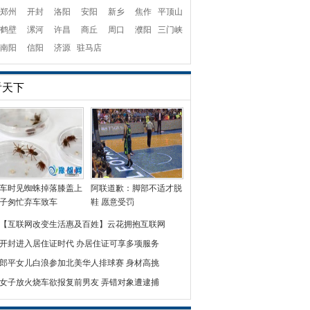
郑州
开封
洛阳
安阳
新乡
焦作
平顶山
鹤壁
漯河
许昌
商丘
周口
濮阳
三门峡
南阳
信阳
济源
驻马店
看天下
车时见蜘蛛掉落膝盖上
阿联道歉：脚部不适才脱
子匆忙弃车致车
鞋 愿意受罚
【互联网改变生活惠及百姓】云花拥抱互联网
开封进入居住证时代 办居住证可享多项服务
郎平女儿白浪参加北美华人排球赛 身材高挑
女子放火烧车欲报复前男友 弄错对象遭逮捕