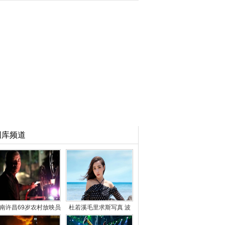
图库频道
南许昌69岁农村放映员
杜若溪毛里求斯写真 波
49年放映2万场电影
点长裙性感妩媚