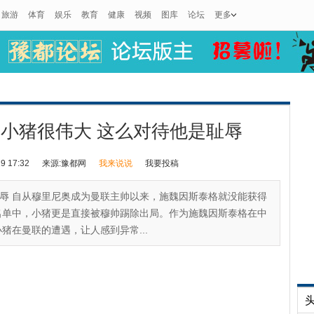
旅游
体育
娱乐
教育
健康
视频
图库
论坛
更多
小猪很伟大 这么对待他是耻辱
 17:32
来源:豫都网
我来说说
我要投稿
辱 自从穆里尼奥成为曼联主帅以来，施魏因斯泰格就没能获得
名单中，小猪更是直接被穆帅踢除出局。作为施魏因斯泰格在中
猪在曼联的遭遇，让人感到异常...