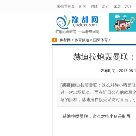
豫都网首页
新闻
财经
房产
家居
汽车
豫都网
>
体育频道
>
国际体育
>
赫迪拉炮轰曼联：
发布时间：2017-08-19
[摘要]
赫迪拉喷曼联：这么对待小猪是耻
过一次出场机会。而在近日公布的欧联
场的搭档，赫迪拉在接受采访时直言，小
赫迪拉喷曼联：这么对待小猪是耻辱