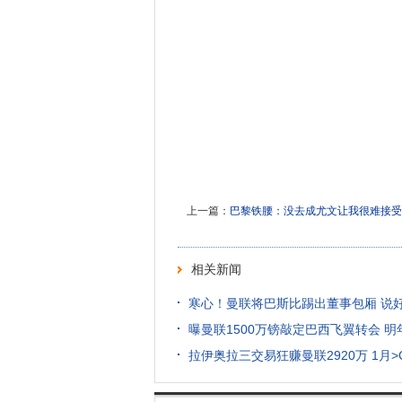
上一篇：
巴黎铁腰：没去成尤文让我很难接受
相关新闻
寒心！曼联将巴斯比踢出董事包厢 说
曝曼联1500万镑敲定巴西飞翼转会 明
拉伊奥拉三交易狂赚曼联2920万 1月>