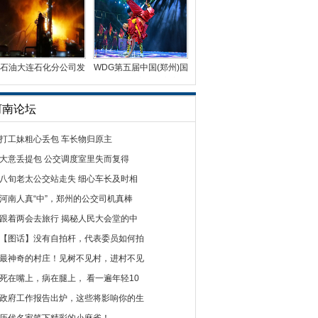
石油大连石化分公司发
WDG第五届中国(郑州)国
生火灾 火光冲天
际街舞大赛总决赛完
河南论坛
打工妹粗心丢包 车长物归原主
大意丢提包 公交调度室里失而复得
八旬老太公交站走失 细心车长及时相
河南人真“中”，郑州的公交司机真棒
跟着两会去旅行 揭秘人民大会堂的中
【图话】没有自拍杆，代表委员如何拍
最神奇的村庄！见树不见村，进村不见
死在嘴上，病在腿上， 看一遍年轻10
政府工作报告出炉，这些将影响你的生