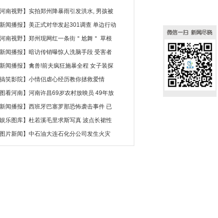
河南视野
】
实拍郑州降暴雨引发洪水, 男孩被
新闻播报
】
美正式对华发起301调查 单边行动
河南视野
】
郑州现网红一条街＂尬舞＂ 草根
新闻播报
】
暗访传销曝惊人洗脑手段 受害者
新闻播报
】
禽兽!前夫疯狂施暴全程 女子装探
搞笑影院
】
小情侣虐心经历教你拯救爱情
图看河南
】
河南许昌69岁农村放映员 49年放
新闻播报
】
西班牙巴塞罗那恐怖袭击事件 已
娱乐图库
】
杜若溪毛里求斯写真 波点长裙性
图片新闻
】
中石油大连石化分公司发生火灾