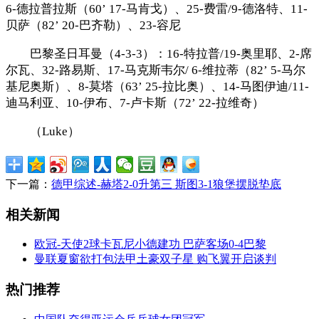
6-德拉普拉斯（60’ 17-马肯戈）、25-费雷/9-德洛特、11-
贝萨（82’ 20-巴齐勒）、23-容尼
巴黎圣日耳曼（4-3-3）：16-特拉普/19-奥里耶、2-席
尔瓦、32-路易斯、17-马克斯韦尔/ 6-维拉蒂（82’ 5-马尔
基尼奥斯）、8-莫塔（63’ 25-拉比奥）、14-马图伊迪/11-
迪马利亚、10-伊布、7-卢卡斯（72’ 22-拉维奇）
（Luke）
下一篇：
德甲综述-赫塔2-0升第三 斯图3-1狼堡摆脱垫底
相关新闻
欧冠-天使2球卡瓦尼小德建功 巴萨客场0-4巴黎
曼联夏窗欲打包法甲土豪双子星 购飞翼开启谈判
热门推荐