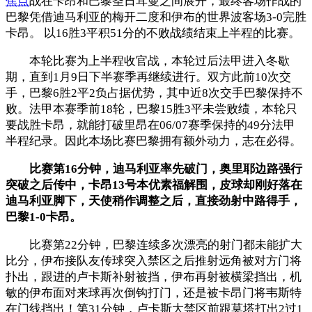
焦点
战在卡昂和巴黎圣日耳曼之间展开，最终客场作战的
巴黎凭借迪马利亚的梅开二度和伊布的世界波客场3-0完胜
卡昂。 以16胜3平积51分的不败战绩结束上半程的比赛。
本轮比赛为上半程收官战，本轮过后法甲进入冬歇
期，直到1月9日下半赛季再继续进行。双方此前10次交
手，巴黎6胜2平2负占据优势，其中近8次交手巴黎保持不
败。法甲本赛季前18轮，巴黎15胜3平未尝败绩，本轮只
要战胜卡昂，就能打破里昂在06/07赛季保持的49分法甲
半程纪录。因此本场比赛巴黎拥有额外动力，志在必得。
比赛第16分钟，迪马利亚率先破门，奥里耶边路强行
突破之后传中，卡昂13号本优素福解围，皮球却刚好落在
迪马利亚脚下，天使稍作调整之后，直接劲射中路得手，
巴黎1-0卡昂。
比赛第22分钟，巴黎连续多次漂亮的射门都未能扩大
比分，伊布接队友传球突入禁区之后推射远角被对方门将
扑出，跟进的卢卡斯补射被挡，伊布再射被横梁挡出，机
敏的伊布面对来球再次倒钩打门，还是被卡昂门将韦斯特
在门线挡出！第31分钟，卢卡斯大禁区前跟莫塔打出2过1