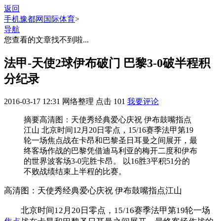
返回
手机豫都网
国际体育
>
导航
您查看的文章找不到啦...
法甲-天使2球伊布破门 巴黎3-0破半程积
分纪录
2016-03-17 12:31
网络整理
点击
101
我要评论
摘要
高清图：天使秀经典爱心庆祝 伊布鼓嘴指点
江山 北京时间12月20日零点，15/16赛季法甲第19
轮一场焦点战在卡昂和巴黎圣日耳曼之间展开，最
终客场作战的巴黎凭借迪马利亚的梅开二度和伊布
的世界波客场3-0完胜卡昂。 以16胜3平积51分的
不败战绩结束上半程的比赛。
高清图：天使秀经典爱心庆祝 伊布鼓嘴指点江山
北京时间12月20日零点，15/16赛季法甲第19轮一场