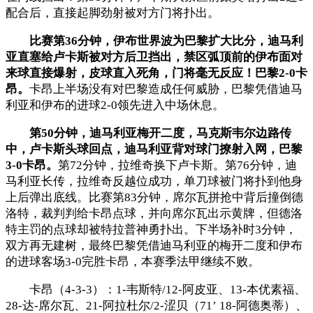
配合后，直接起脚劲射被对方门将扑出。
比赛第36分钟，伊布世界波为巴黎扩大比分，迪马利
亚直塞给卢卡斯被对方后卫挡出，禁区弧顶前的伊布面对
来球直接爆射，皮球直入死角，门将毫无反应！巴黎2-0卡
昂。
卡昂上半场没有对巴黎造成任何威胁，巴黎凭借迪马
利亚和伊布的进球2-0领先进入中场休息。
第50分钟，迪马利亚梅开二度，马克斯韦尔边路传
中，卢卡斯头球回点，迪马利亚背对球门撩射入网，巴黎
3-0卡昂。
第72分钟，拉维奇换下卢卡斯。第76分钟，迪
马利亚长传，拉维奇反越位成功，单刀球被门将扑到他身
上后弹出底线。比赛第83分钟，席尔瓦拼抢中背后撞倒德
洛特，裁判判给卡昂点球，并向席尔瓦出示黄牌，但德洛
特主罚的点球却被特拉普神勇扑出。下半场补时3分钟，
双方再无建树，最终巴黎凭借迪马利亚的梅开二度和伊布
的进球客场3-0完胜卡昂，本赛季法甲继续不败。
卡昂（4-3-3）：1-韦斯特/12-阿皮亚、13-本优素福、
28-达-席尔瓦、21-阿拉杜尔/2-涩贝（71’ 18-阿德奥蒂）、